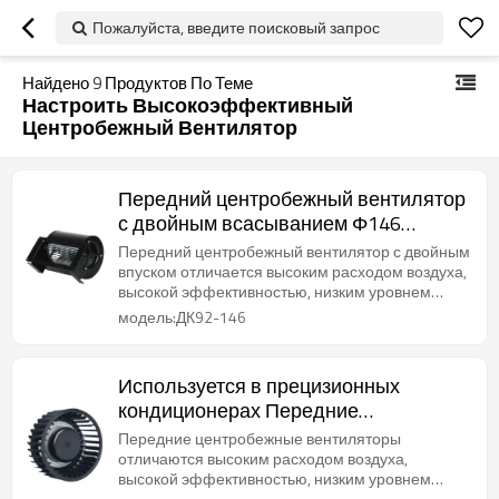
Пожалуйста, введите поисковый запрос
Найдено
9
Продуктов По Теме
Настроить Высокоэффективный
Центробежный Вентилятор
Передний центробежный вентилятор
с двойным всасыванием Φ146
Настроить для очистки воздуха
Передний центробежный вентилятор с двойным
впуском отличается высоким расходом воздуха,
высокой эффективностью, низким уровнем
шума и длительным сроком службы.
модель:ДК92-146
Используется в прецизионных
кондиционерах Передние
центробежные вентиляторы с
Передние центробежные вентиляторы
высоким потоком воздуха Φ108
отличаются высоким расходом воздуха,
высокой эффективностью, низким уровнем
Настроить
шума и длительным сроком службы.