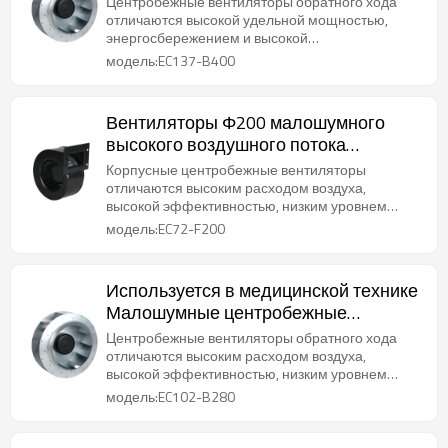
Центробежные вентиляторы обратного хода
воздуха Φ400
отличаются высокой удельной мощностью,
энергосбережением и высокой
эффективностью, длительным сроком службы,
модель:EC137-B400
оптимизированной аэродинамикой.
Вентиляторы Φ200 малошумного
высокого воздушного потока
расквартировывая центробежные
Корпусные центробежные вентиляторы
подгоняют
отличаются высоким расходом воздуха,
высокой эффективностью, низким уровнем
шума и длительным сроком службы.
модель:EC72-F200
Используется в медицинской технике
Малошумные центробежные
вентиляторы с высоким потоком
Центробежные вентиляторы обратного хода
воздуха Φ280 Настроить обратно
отличаются высоким расходом воздуха,
высокой эффективностью, низким уровнем
шума и длительным сроком службы.
модель:EC102-B280