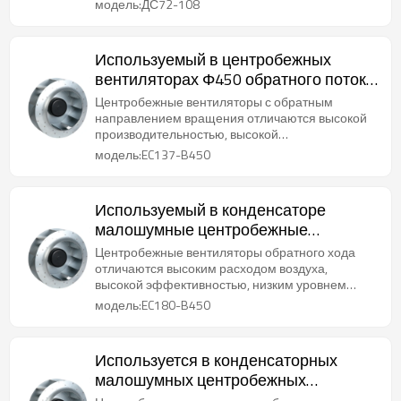
модель:ДС72-108
Используемый в центробежных
вентиляторах Φ450 обратного потока
воздуха конденсатора подгоняет
Центробежные вентиляторы с обратным
направлением вращения отличаются высокой
производительностью, высокой
эффективностью, низким уровнем шума и
модель:EC137-B450
длительным сроком службы.
Используемый в конденсаторе
малошумные центробежные
вентиляторы Φ450 EC обратного
Центробежные вентиляторы обратного хода
направления подгоняют
отличаются высоким расходом воздуха,
высокой эффективностью, низким уровнем
шума и длительным сроком службы.
модель:EC180-B450
Используется в конденсаторных
малошумных центробежных
вентиляторах с обратным потоком