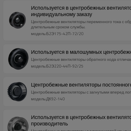
Используется в центробежных вентилято
индивидуальному заказу
Центробежные вентиляторы переменного тока с об
длительным сроком службы.
модель:Б2Э175-42П-72/20
Используется в малошумных центробежн
Центробежные вентиляторы обратного хода отлича
модель:Б2Э220-44П-92/25
Центробежные вентиляторы постоянного 
Центробежные вентиляторы с загнутыми вперед лоп
модель:ДК92-140
Используется в центробежных вентилят
производитель
Центробежные вентиляторы с алюминиевой крыльча