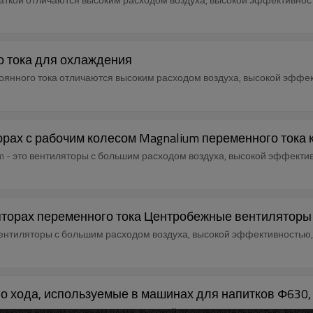
 тока для охлаждения
янного тока отличаются высоким расходом воздуха, высокой эффек
рах с рабочим колесом Magnalium переменного тока
m - это вентиляторы с большим расходом воздуха, высокой эффекти
яторах переменного тока Центробежные вентиляторы
ентиляторы с большим расходом воздуха, высокой эффективностью,
о хода, используемые в машинах для напитков Φ630
ичаются низким уровнем шума, высокой производительностью, высо