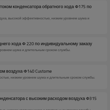
током конденсатора обратного хода Φ175 по
уха, высокой эффективностью, низким уровнем шума и
него хода Φ 220 по индивидуальному заказу
уровнем шума и длительным сроком службы.
ом воздуха Φ140 Custome
остью, низким уровнем шума и длительным сроком службы.
онденсатора с высоким расходом воздуха Φ315
ью, низким уровнем шума и длительным сроком службы.