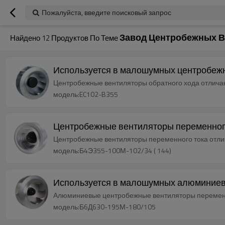
Пожалуйста, введите поисковый запрос
Завод Центробежных В
Найдено
12
Продуктов По Теме
Используется в малошумных центробежн
Центробежные вентиляторы обратного хода отлича
модель:EC102-B355
Центробежные вентиляторы переменного
Центробежные вентиляторы переменного тока отли
модель:Б4Э355-100М-102/34 ( 144)
Используется в малошумных алюминиев
Алюминиевые центробежные вентиляторы переменно
модель:Б6Д630-195М-180/105