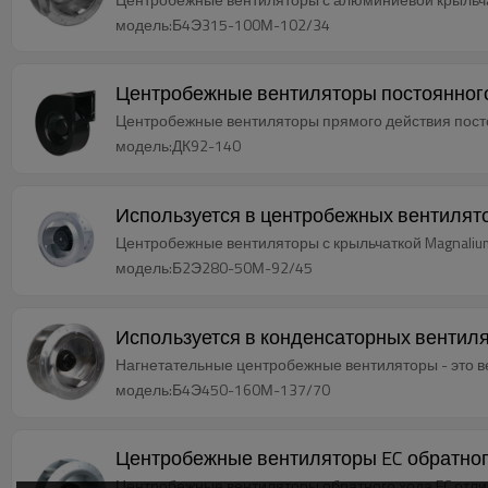
модель:Б4Э315-100М-102/34
Центробежные вентиляторы постоянного
Центробежные вентиляторы прямого действия посто
модель:ДК92-140
Используется в центробежных вентилято
Центробежные вентиляторы с крыльчаткой Magnaliu
модель:Б2Э280-50М-92/45
Используется в конденсаторных вентил
Нагнетательные центробежные вентиляторы - это в
модель:Б4Э450-160М-137/70
Центробежные вентиляторы EC обратног
Центробежные вентиляторы обратного хода EC отл