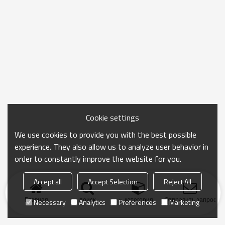
Cookie settings
We use cookies to provide you with the best possible
experience. They also allow us to analyze user behavior in
order to constantly improve the website for you.
Accept all
Accept Selection
Reject All
Главная
поиск
категория
Отправить запрос
Necessary
Analytics
Preferences
Marketing