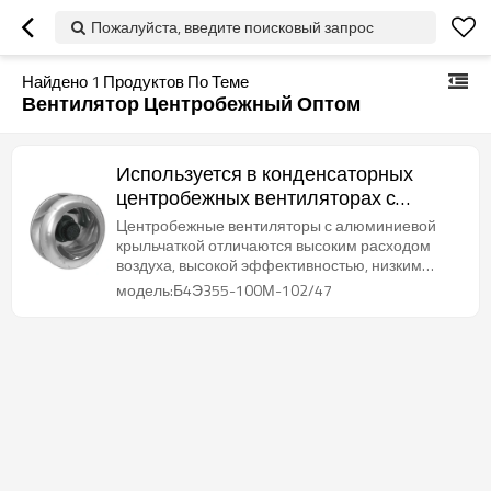
Пожалуйста, введите поисковый запрос
Найдено
1
Продуктов По Теме
Вентилятор Центробежный Оптом
Используется в конденсаторных
центробежных вентиляторах с
алюминиевой крыльчаткой
Центробежные вентиляторы с алюминиевой
переменного тока с высоким
крыльчаткой отличаются высоким расходом
воздуха, высокой эффективностью, низким
расходом воздуха Φ355
уровнем шума и длительным сроком службы.
модель:Б4Э355-100М-102/47
производитель