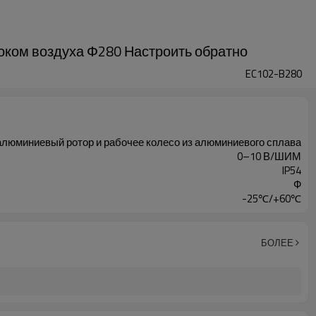
оком воздуха Φ280 Настроить обратно
EC102-B280
алюминиевый ротор и рабочее колесо из алюминиевого сплава
0–10 В/ШИМ
IP54
Ф
-25℃/+60℃
БОЛЕЕ