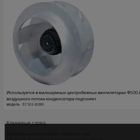
EC102-B280
Центробежные вентиляторы обратного
Описание продукта:
Используемые в конденсаторах малошумные осевые вентиляторы серии 
Эта серия вентиляторов тестировалась на рынке в течение многих лет
Эта серия вентиляторов с внешним ротором имеет компактную конструк
Используется в малошумных центробежных вентиляторах Φ500 
Параметры производительности
воздушного потока конденсатора подгоняет
модель : EC102-B280
Ключевые слова
Центробежные вентиляторы обратного хода