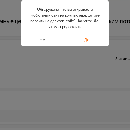
Обнаружено, что вы открываете
мобильный сайт на компьютере, хотите
мные центробежные вентиляторы с высоким пот
перейти на десктоп-сайт? Нажмите 'Да',
чтобы продолжить
Нет
Да
Литой 