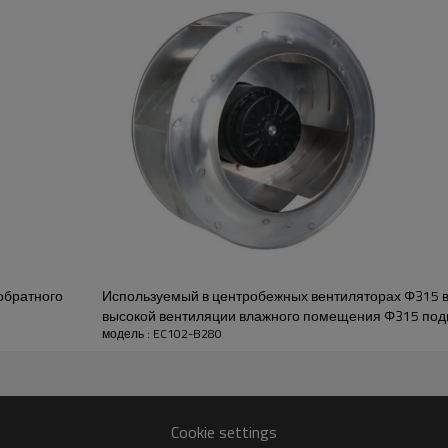
 хода
AC и EC имеют превосходную производительность с диапазоном диаметров о
, и мы оптимизировали структурную надежность продукта, материалы и конст
цию, работает надежно, энергосберегающе и эффективно. Он разработан с н
обратного
Используемый в центробежных вентиляторах Φ315 в
высокой вентиляции влажного помещения Φ315 под
модель : EC102-B280
Cookie settings